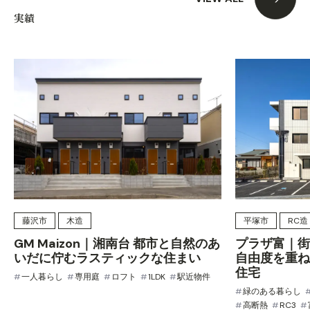
実績
藤沢市
木造
平塚市
RC造
GM Maizon｜湘南台 都市と自然のあ
プラザ富｜街
いだに佇むラスティックな住まい
自由度を重ね
住宅
一人暮らし
専用庭
ロフト
1LDK
駅近物件
緑のある暮らし
高断熱
RC3