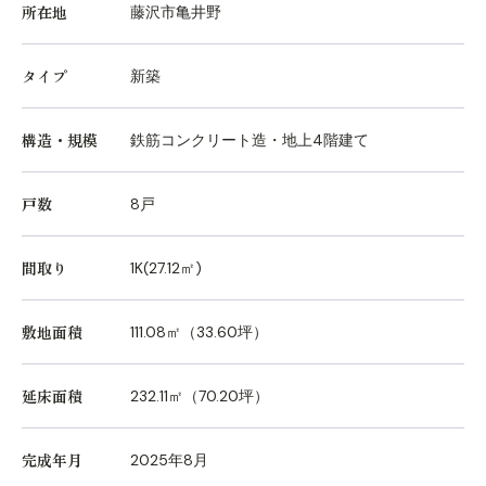
所在地
藤沢市亀井野
タイプ
新築
構造・規模
鉄筋コンクリート造・地上4階建て
戸数
8戸
間取り
1K(27.12㎡)
敷地面積
111.08㎡（33.60坪）
延床面積
232.11㎡（70.20坪）
完成年月
2025年8月