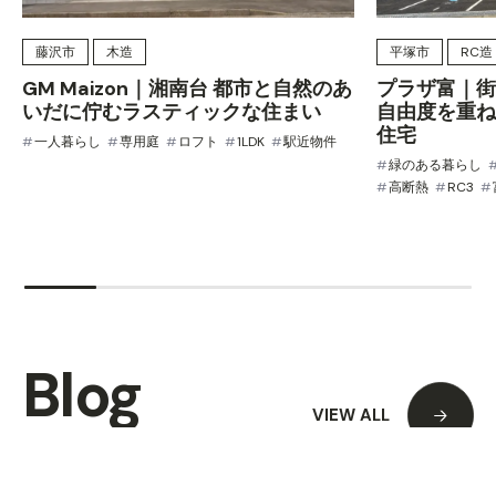
藤沢市
木造
平塚市
RC造
GM Maizon｜湘南台 都市と自然のあ
プラザ富｜街
いだに佇むラスティックな住まい
自由度を重ね
住宅
一人暮らし
専用庭
ロフト
1LDK
駅近物件
緑のある暮らし
高断熱
RC3
Blog
VIEW ALL
ブログ