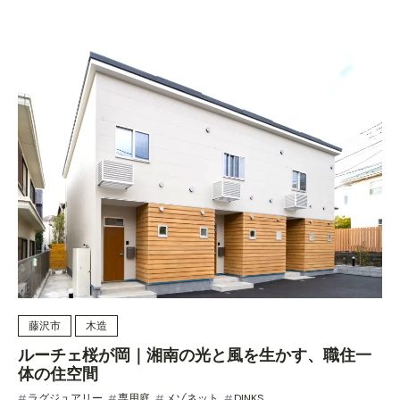
藤沢市
木造
ルーチェ桜が岡​｜湘南の光と風を生かす、職住一
体の住空間
ラグジュアリー
専用庭
メゾネット
DINKS