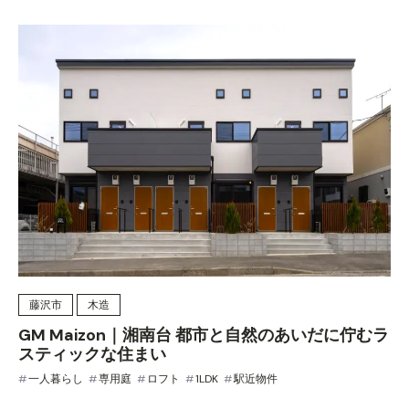
藤沢市
木造
GM Maizon｜湘南台 都市と自然のあいだに佇むラ
スティックな住まい
一人暮らし
専用庭
ロフト
1LDK
駅近物件