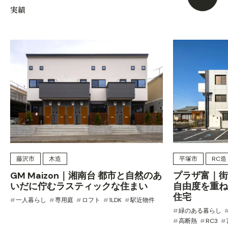
実績
藤沢市
木造
平塚市
RC造
GM Maizon｜湘南台 都市と自然のあ
プラザ富｜街
いだに佇むラスティックな住まい
自由度を重ね
住宅
一人暮らし
専用庭
ロフト
1LDK
駅近物件
緑のある暮らし
高断熱
RC3