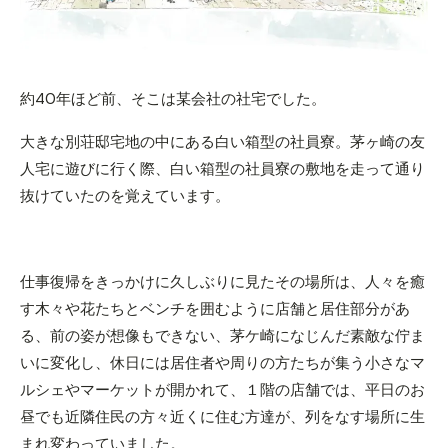
約40年ほど前、そこは某会社の社宅でした。
大きな別荘邸宅地の中にある白い箱型の社員寮。茅ヶ崎の友
人宅に遊びに行く際、白い箱型の社員寮の敷地を走って通り
抜けていたのを覚えています。
仕事復帰をきっかけに久しぶりに見たその場所は、人々を癒
す木々や花たちとベンチを囲むように店舗と居住部分があ
る、前の姿が想像もできない、茅ケ崎になじんだ素敵な佇ま
いに変化し、休日には居住者や周りの方たちが集う小さなマ
ルシェやマーケットが開かれて、１階の店舗では、平日のお
昼でも近隣住民の方々近くに住む方達が、列をなす場所に生
まれ変わっていました。