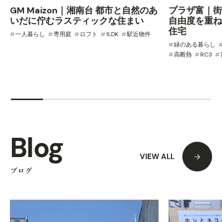
GM Maizon｜湘南台 都市と自然のあ
プラザ富｜街
いだに佇むラスティックな住まい
自由度を重ね
住宅
一人暮らし
専用庭
ロフト
1LDK
駅近物件
緑のある暮らし
高断熱
RC3
Blog
VIEW ALL
ブログ