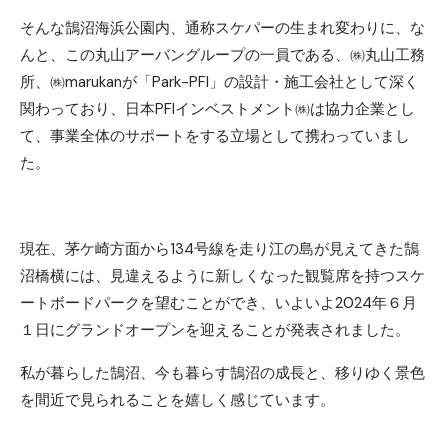
そんな鵠沼海浜公園内、通称スケパーの生まれ変わりに、な
んと、この丸山アーバングループの一員である、㈱丸山工務
所、㈱marukanが「Park-PFI」の設計・施工会社として深く
関わっており、日本PFIインベストメント㈱は協力企業とし
て、事業全体のサポートをする立場として携わっていまし
た。
現在、茅ケ崎方面から134号線を走り江の島が見えてきた鵠
沼橋横には、見違えるように新しくなった観覧席を持つスケ
ートボードパークを望むことができ、いよいよ2024年６月
１日にグランドオープンを迎えることが発表されました。
私が暮らした鵠沼、今も暮らす鵠沼の成長と、移りゆく景色
を間近で見られることを嬉しく感じています。