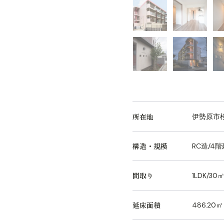
所在地
伊勢原市
構造・規模
RC造/4
間取り
1LDK/30
延床面積
486.20㎡