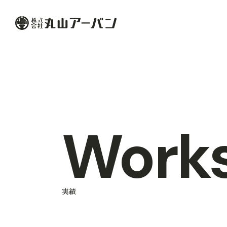
本文までスキップする
丸山アーバン
Work
実績