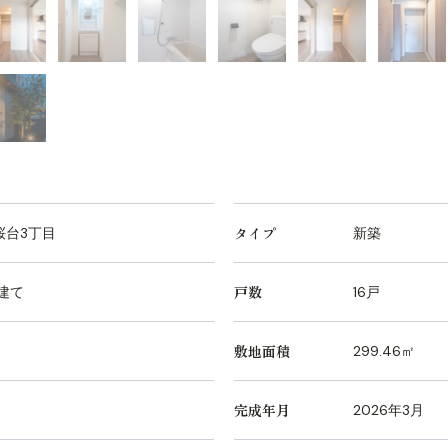
タイプ
桜台3丁目
新築
戸数
階建て
16戸
敷地面積
㎡
299.46㎡
完成年月
2026年3月