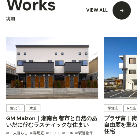
Works
VIEW ALL
実績
藤沢市
木造
平塚市
RC造
GM Maizon｜湘南台 都市と自然のあ
プラザ富｜街
いだに佇むラスティックな住まい
自由度を重ね
住宅
一人暮らし
専用庭
ロフト
1LDK
駅近物件