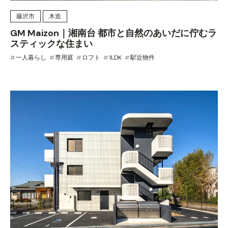
藤沢市
木造
GM Maizon｜湘南台 都市と自然のあいだに佇むラ
スティックな住まい
一人暮らし
専用庭
ロフト
1LDK
駅近物件