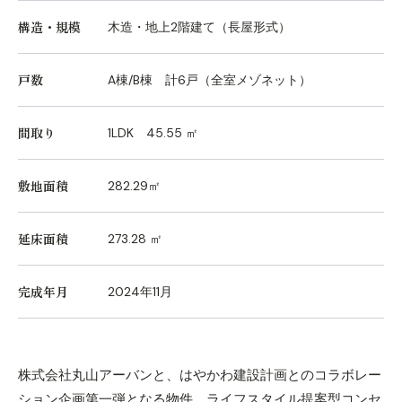
構造・規模
木造・地上2階建て（長屋形式）
戸数
A棟/B棟 計6戸（全室メゾネット）
間取り
1LDK 45.55 ㎡
敷地面積
282.29㎡
延床面積
273.28 ㎡
完成年月
2024年11月
株式会社丸山アーバンと、はやかわ建設計画とのコラボレー
ション企画第一弾となる物件、ライフスタイル提案型コンセ