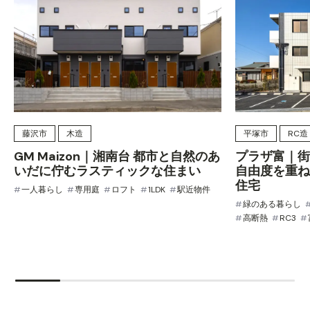
藤沢市
木造
平塚市
RC造
GM Maizon｜湘南台 都市と自然のあ
プラザ富｜街
いだに佇むラスティックな住まい
自由度を重ね
住宅
一人暮らし
専用庭
ロフト
1LDK
駅近物件
緑のある暮らし
高断熱
RC3