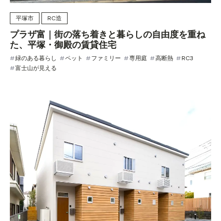
平塚市
RC造
プラザ富｜街の落ち着きと暮らしの自由度を重ね
た、平塚・御殿の賃貸住宅
緑のある暮らし
ペット
ファミリー
専用庭
高断熱
RC3
富士山が見える