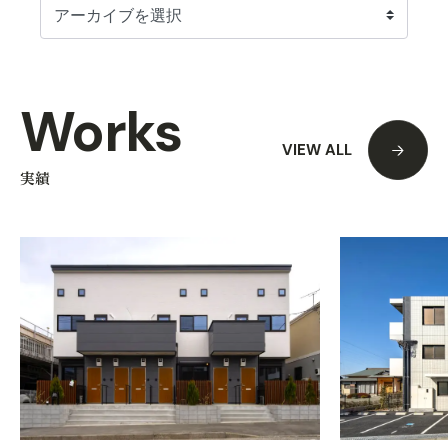
Works
VIEW ALL
実績