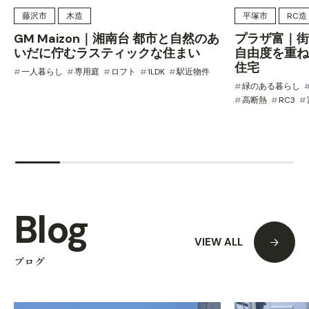
藤沢市
木造
平塚市
RC造
GM Maizon｜湘南台 都市と自然のあ
プラザ富｜街
いだに佇むラスティックな住まい
自由度を重ね
住宅
一人暮らし
専用庭
ロフト
1LDK
駅近物件
緑のある暮らし
高断熱
RC3
Blog
VIEW ALL
ブログ