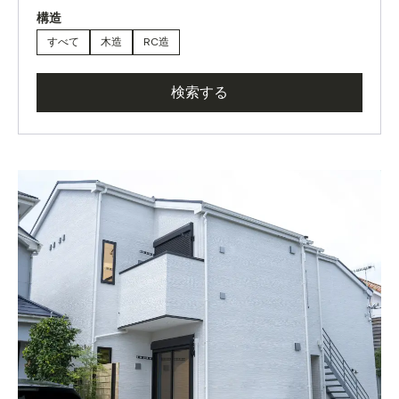
構造
すべて
木造
RC造
検索する