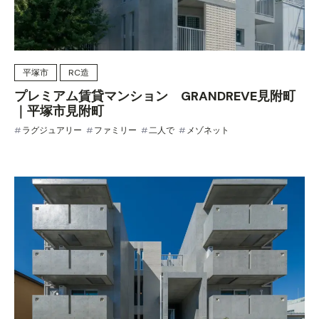
平塚市
RC造
プレミアム賃貸マンション GRANDREVE見附町
｜平塚市見附町
ラグジュアリー
ファミリー
二人で
メゾネット