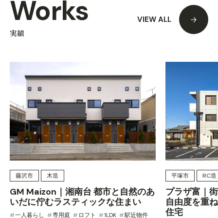
Works
VIEW ALL
実績
藤沢市
木造
平塚市
RC造
GM Maizon｜湘南台 都市と自然のあ
プラザ富｜街
いだに佇むラスティックな住まい
自由度を重ね
住宅
一人暮らし
専用庭
ロフト
1LDK
駅近物件