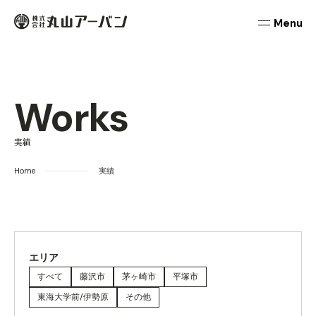
本文までスキップする
丸山アーバン
メニュ
Works
実績
Home
実績
エリア
すべて
藤沢市
茅ヶ崎市
平塚市
東海大学前/伊勢原
その他