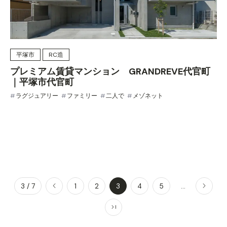
平塚市
RC造
プレミアム賃貸マンション GRANDREVE代官町
｜平塚市代官町
ラグジュアリー
ファミリー
二人で
メゾネット
3 / 7
1
2
3
4
5
...