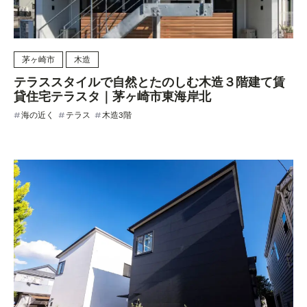
茅ヶ崎市
木造
テラススタイルで自然とたのしむ木造３階建て賃
貸住宅テラスタ｜茅ヶ崎市東海岸北
海の近く
テラス
木造3階