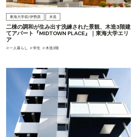
東海大学前/伊勢原
木造
二棟の調和が生み出す洗練された景観、木造3階建
てアパート『MIDTOWN PLACE』｜東海大学エリ
ア
一人暮らし
学生
木造3階