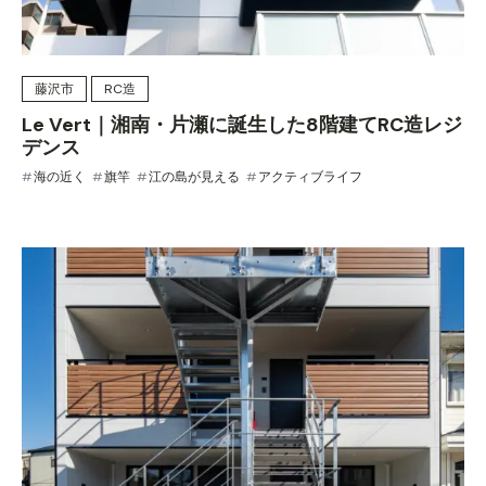
藤沢市
RC造
Le Vert｜湘南・片瀬に誕生した8階建てRC造レジ
デンス
海の近く
旗竿
江の島が見える
アクティブライフ