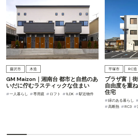
藤沢市
木造
平塚市
RC造
GM Maizon｜湘南台 都市と自然のあ
プラザ富｜街
いだに佇むラスティックな住まい
自由度を重ね
住宅
一人暮らし
専用庭
ロフト
1LDK
駅近物件
緑のある暮らし
高断熱
RC3