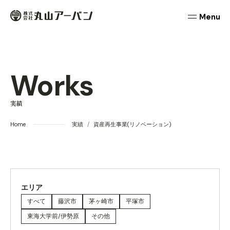
本文までスキップする
丸山アーバン
メニュ
Works
実績
Home
実績
資産再生事業(リノベーション)
エリア
すべて
藤沢市
茅ヶ崎市
平塚市
東海大学前/伊勢原
その他